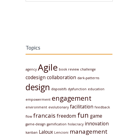
Post navigation
Topics
Agile
agency
book review
challenge
codesign
collaboration
dark-patterns
design
dispositifs
dysfunction
education
engagement
empowerment
facilitation
environment
evolutionary
feedback
fun
francais
freedom
game
flow
innovation
game-design
gamification
holacracy
management
Laloux
kanban
Lencioni